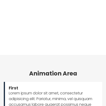
Headline
Headline
Animation Area
HOME
First
SERVICES
Lorem ipsum dolor sit amet, consectetur
adipisicing elit. Pariatur, minima, vel quisquam
accusamus labore quaerat possimus neque
SERVICE DETAIL